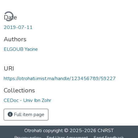
ding...
Date
2019-07-11
Authors
ELGOUB Yacine
URI
https://otrohati.imist.ma/handle/123456789/59227
Collections
CEDoc - Univ Ibn Zohr
Full item page
Otrohati
copyright © 2025-2026
CNRST
Privacy policy
End User Agreement
Send Feedback