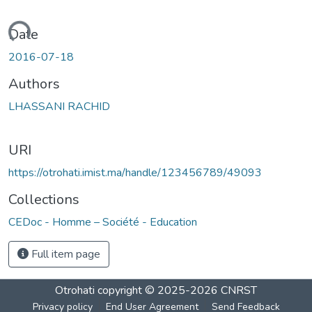
Loading...
Date
2016-07-18
Authors
LHASSANI RACHID
URI
https://otrohati.imist.ma/handle/123456789/49093
Collections
CEDoc - Homme – Société - Education
Full item page
Otrohati
copyright © 2025-2026
CNRST
Privacy policy
End User Agreement
Send Feedback