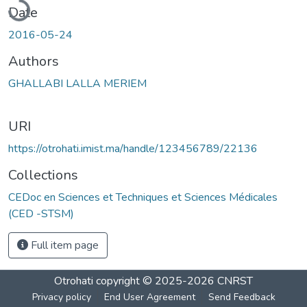
Date
2016-05-24
Authors
GHALLABI LALLA MERIEM
URI
https://otrohati.imist.ma/handle/123456789/22136
Collections
CEDoc en Sciences et Techniques et Sciences Médicales
(CED -STSM)
Full item page
Otrohati
copyright © 2025-2026
CNRST
Privacy policy
End User Agreement
Send Feedback