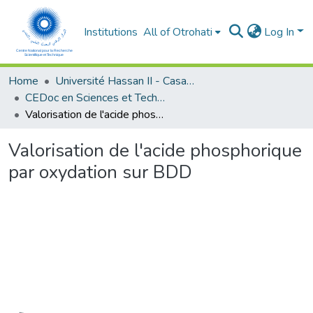
Institutions
All of Otrohati
Log In
Home
Université Hassan II - Casablanca
CEDoc en Sciences et Techniques et Sciences Médicales (CED -STSM)
Valorisation de l'acide phosphorique par oxydation sur BDD
Valorisation de l'acide phosphorique
par oxydation sur BDD
Loading...