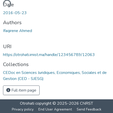
ading...
Date
2016-05-23
Authors
Ifaqirene Ahmed
URI
https://otrohati.imist.ma/handle/123456789/12063
Collections
CEDoc en Sciences Juridiques, Economiques, Sociales et de
Gestion (CED - SJESG)
Full item page
Otrohati
copyright © 2025-2026
CNRST
Privacy policy
End User Agreement
Send Feedback