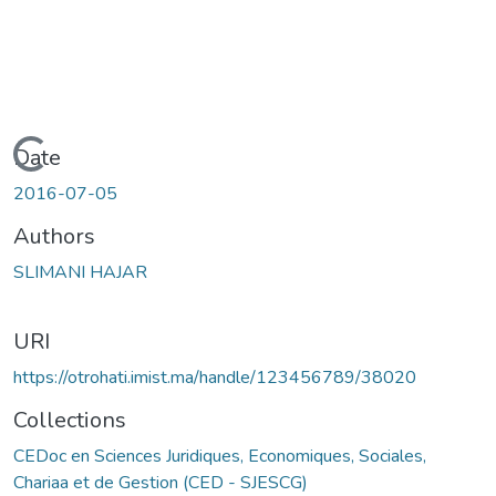
Loading...
Date
2016-07-05
Authors
SLIMANI HAJAR
URI
https://otrohati.imist.ma/handle/123456789/38020
Collections
CEDoc en Sciences Juridiques, Economiques, Sociales,
Chariaa et de Gestion (CED - SJESCG)