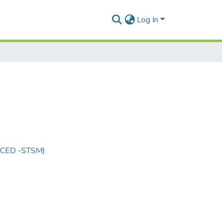
Log In
 (CED -STSM)