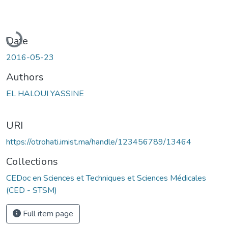
Loading...
Date
2016-05-23
Authors
EL HALOUI YASSINE
URI
https://otrohati.imist.ma/handle/123456789/13464
Collections
CEDoc en Sciences et Techniques et Sciences Médicales
(CED - STSM)
Full item page