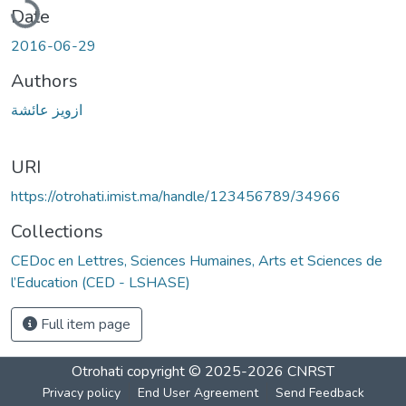
Date
2016-06-29
Authors
ازويز عائشة
URI
https://otrohati.imist.ma/handle/123456789/34966
Collections
CEDoc en Lettres, Sciences Humaines, Arts et Sciences de
l’Education (CED - LSHASE)
Full item page
Otrohati
copyright © 2025-2026
CNRST
Privacy policy
End User Agreement
Send Feedback