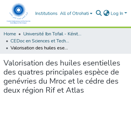
Institutions
All of Otrohati
Log In
Home
Université Ibn Tofail - Kénitra
CEDoc en Sciences et Techniques et Sciences Médicales (CED - STSM)
Valorisation des huiles esentielles des quatres principales espèce de genévries du Mroc et le cédre des deux région Rif et Atlas
Valorisation des huiles esentielles
des quatres principales espèce de
genévries du Mroc et le cédre des
deux région Rif et Atlas