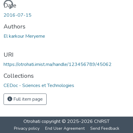
ding...
Date
2016-07-15
Authors
El karkour Meryeme
URI
https://otrohati.imist.ma/handle/123456789/45062
Collections
CEDoc - Sciences et Technologies
Full item page
Otrohati
copyright © 2025-2026
CNRST
Privacy policy
End User Agreement
Send Feedback