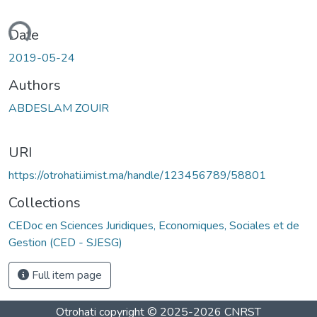
ading...
Date
2019-05-24
Authors
ABDESLAM ZOUIR
URI
https://otrohati.imist.ma/handle/123456789/58801
Collections
CEDoc en Sciences Juridiques, Economiques, Sociales et de
Gestion (CED - SJESG)
Full item page
Otrohati
copyright © 2025-2026
CNRST