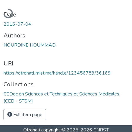
Loading...
Date
2016-07-04
Authors
NOURDINE HOUMMAD
URI
https://otrohati.imist.ma/handle/123456789/36169
Collections
CEDoc en Sciences et Techniques et Sciences Médicales
(CED - STSM)
Full item page
Otrohati
copyright © 2025-2026
CNRST