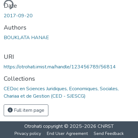
ding...
Date
2017-09-20
Authors
BOUKLATA HANAE
URI
https://otrohati.imist.ma/handle/123456789/56814
Collections
CEDoc en Sciences Juridiques, Economiques, Sociales,
Chariaa et de Gestion (CED - SJESCG)
Full item page
Otrohati
copyright © 2025-2026
CNRST
Privacy policy
End User Agreement
Send Feedback