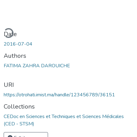
ding...
Date
2016-07-04
Authors
FATIMA ZAHRA DAROUICHE
URI
https://otrohati.imist.ma/handle/123456789/36151
Collections
CEDoc en Sciences et Techniques et Sciences Médicales
(CED - STSM)