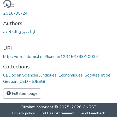
ding...
Date
2016-05-24
Authors
لينا صبري الشلالدة
URI
https://otrohati.imist.ma/handle/123456789/20034
Collections
CEDoc en Sciences Juridiques, Economiques, Sociales et de
Gestion (CED - SJESG)
Full item page
Otrohati
copyright © 2025-2026
CNRST
Privacy policy
End User Agreement
Send Feedback