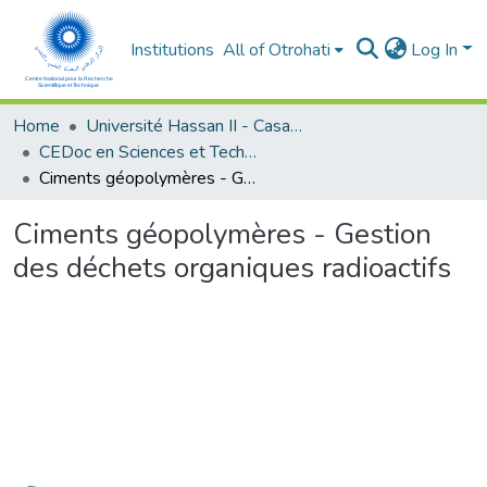
Institutions
All of Otrohati
Log In
Home
Université Hassan II - Casablanca
CEDoc en Sciences et Techniques et Sciences Médicales (CED -STSM)
Ciments géopolymères - Gestion des déchets organiques radioactifs
Ciments géopolymères - Gestion
des déchets organiques radioactifs
oading...