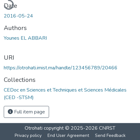
Date
2016-05-24
Authors
Younes EL ABBARI
URI
https://otrohati.imist.ma/handle/123456789/20466
Collections
CEDoc en Sciences et Techniques et Sciences Médicales
(CED -STSM)
Full item page
Otrohati
copyright © 2025-2026
CNRST
Privacy policy
End User Agreement
Send Feedback