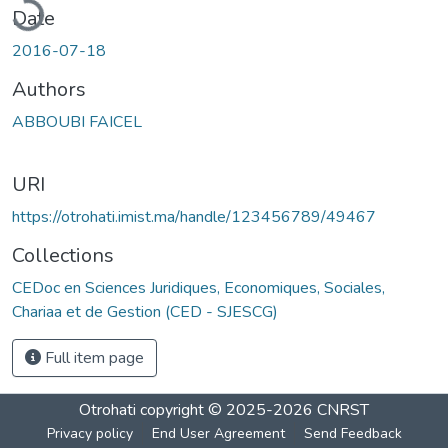
Date
2016-07-18
Authors
ABBOUBI FAICEL
URI
https://otrohati.imist.ma/handle/123456789/49467
Collections
CEDoc en Sciences Juridiques, Economiques, Sociales,
Chariaa et de Gestion (CED - SJESCG)
Full item page
Otrohati
copyright © 2025-2026
CNRST
Privacy policy
End User Agreement
Send Feedback