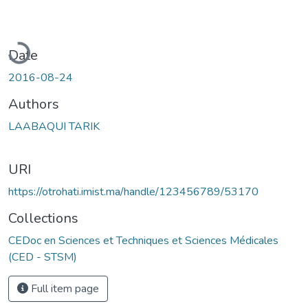
oading...
Date
2016-08-24
Authors
LAABAQUI TARIK
URI
https://otrohati.imist.ma/handle/123456789/53170
Collections
CEDoc en Sciences et Techniques et Sciences Médicales
(CED - STSM)
Full item page