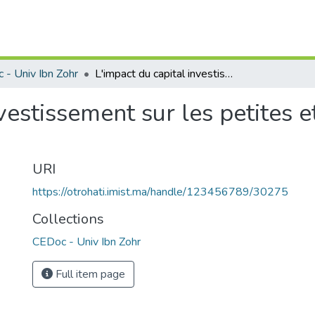
 - Univ Ibn Zohr
L'impact du capital investissement sur les petites et moyennes entreprises au maroc
nvestissement sur les petites
URI
https://otrohati.imist.ma/handle/123456789/30275
Collections
CEDoc - Univ Ibn Zohr
Full item page