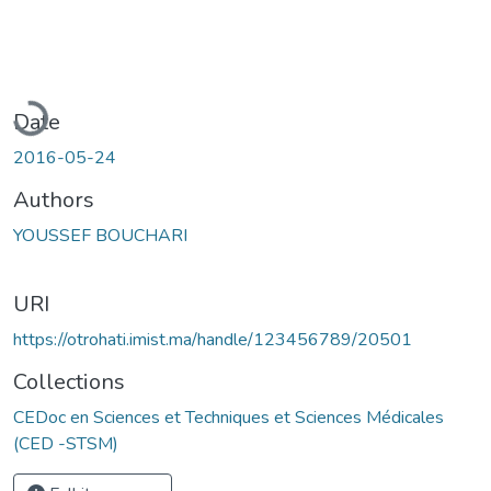
Loading...
Date
2016-05-24
Authors
YOUSSEF BOUCHARI
URI
https://otrohati.imist.ma/handle/123456789/20501
Collections
CEDoc en Sciences et Techniques et Sciences Médicales
(CED -STSM)