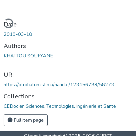
ding...
Date
2019-03-18
Authors
KHATTOU SOUFYANE
URI
https://otrohati.imist.ma/handle/123456789/58273
Collections
CEDoc en Sciences, Technologies, Ingénierie et Santé
Full item page