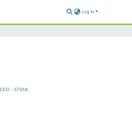
Log In
 (CED - STSM)