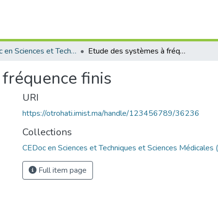
CEDoc en Sciences et Techniques et Sciences Médicales (CED - STSM)
Etude des systèmes à fréquence finis
fréquence finis
URI
https://otrohati.imist.ma/handle/123456789/36236
Collections
CEDoc en Sciences et Techniques et Sciences Médicales
Full item page