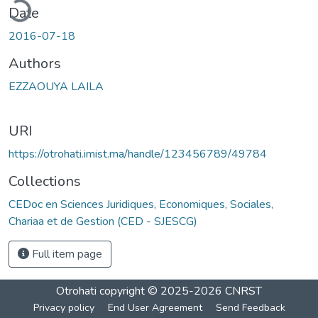
ding...
Date
2016-07-18
Authors
EZZAOUYA LAILA
URI
https://otrohati.imist.ma/handle/123456789/49784
Collections
CEDoc en Sciences Juridiques, Economiques, Sociales,
Chariaa et de Gestion (CED - SJESCG)
Full item page
Otrohati
copyright © 2025-2026
CNRST
Privacy policy
End User Agreement
Send Feedback