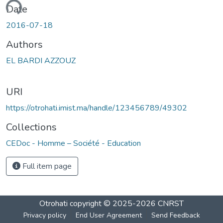
ading...
Date
2016-07-18
Authors
EL BARDI AZZOUZ
URI
https://otrohati.imist.ma/handle/123456789/49302
Collections
CEDoc - Homme – Société - Education
Full item page
Otrohati
copyright © 2025-2026
CNRST
Privacy policy
End User Agreement
Send Feedback