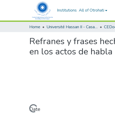
Institutions
All of Otrohati
Home
Université Hassan II - Casablanca
Refranes y frases he
en los actos de habla 
Loading...
Date