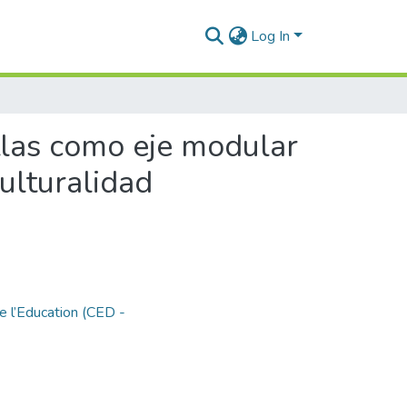
Log In
tlas como eje modular
culturalidad
e l’Education (CED -