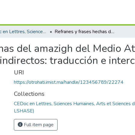
CEDoc en Lettres, Sciences Humaines, Arts et Sciences de l’Education (CED - LSHASE)
Refranes y frases hechas del amazigh del Medio Atlas como eje modular en los actos de habla indirectos: traducción e interculturalidad
chas del amazigh del Medio A
indirectos: traducción e inter
URI
https://otrohati.imist.ma/handle/123456789/22274
Collections
CEDoc en Lettres, Sciences Humaines, Arts et Sciences d
LSHASE)
Full item page