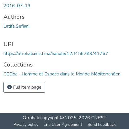
2016-07-13
Authors
Latifa Sefiani
URI
https://otrohati.imist.ma/handle/123456789/41767
Collections
CEDoc - Homme et Espace dans le Monde Méditerranéen
Full item page
Otrohati
copyright © 2025-2026
CNRST
Privacy policy
End User Agreement
Send Feedback