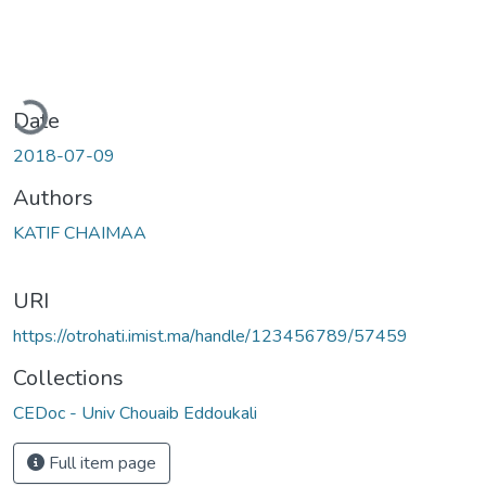
ading...
Date
2018-07-09
Authors
KATIF CHAIMAA
URI
https://otrohati.imist.ma/handle/123456789/57459
Collections
CEDoc - Univ Chouaib Eddoukali
Full item page