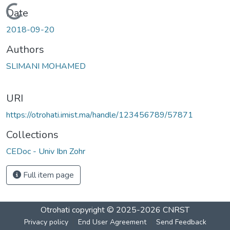
Loading...
Date
2018-09-20
Authors
SLIMANI MOHAMED
URI
https://otrohati.imist.ma/handle/123456789/57871
Collections
CEDoc - Univ Ibn Zohr
Full item page
Otrohati
copyright © 2025-2026
CNRST
Privacy policy
End User Agreement
Send Feedback