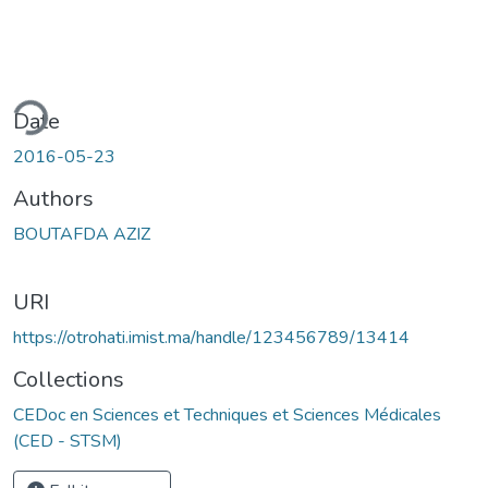
ding...
Date
2016-05-23
Authors
BOUTAFDA AZIZ
URI
https://otrohati.imist.ma/handle/123456789/13414
Collections
CEDoc en Sciences et Techniques et Sciences Médicales
(CED - STSM)