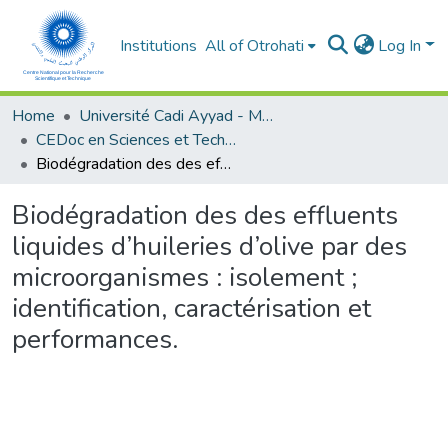
Institutions
All of Otrohati
Log In
Home
Université Cadi Ayyad - Marrakech
CEDoc en Sciences et Techniques et Sciences Médicales (CED - STSM)
Biodégradation des des effluents liquides d’huileries d’olive par des microorganismes : isolement ; identification, caractérisation et performances.
Biodégradation des des effluents
liquides d’huileries d’olive par des
microorganismes : isolement ;
identification, caractérisation et
performances.