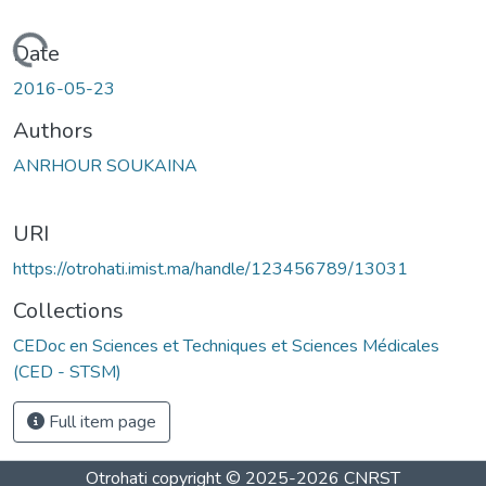
Loading...
Date
2016-05-23
Authors
ANRHOUR SOUKAINA
URI
https://otrohati.imist.ma/handle/123456789/13031
Collections
CEDoc en Sciences et Techniques et Sciences Médicales
(CED - STSM)
Full item page
Otrohati
copyright © 2025-2026
CNRST