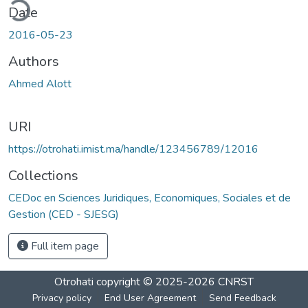
ding...
Date
2016-05-23
Authors
Ahmed Alott
URI
https://otrohati.imist.ma/handle/123456789/12016
Collections
CEDoc en Sciences Juridiques, Economiques, Sociales et de
Gestion (CED - SJESG)
Full item page
Otrohati
copyright © 2025-2026
CNRST
Privacy policy
End User Agreement
Send Feedback