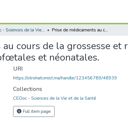
CEDoc - Sciences de la Vie et de la Santé
Prise de médicaments au cours de la grossesse et risque tératogène : conséquences embryofœtales et néonatales.
au cours de la grossesse et r
œtales et néonatales.
URI
https://otrohati.imist.ma/handle/123456789/48939
Collections
CEDoc - Sciences de la Vie et de la Santé
Full item page