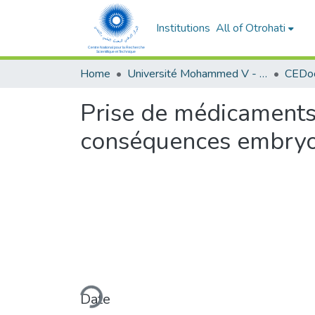
Institutions
All of Otrohati
Home
Université Mohammed V - Rabat
Prise de médicaments 
conséquences embryof
Loading...
Date