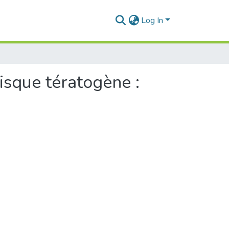
Log In
isque tératogène :