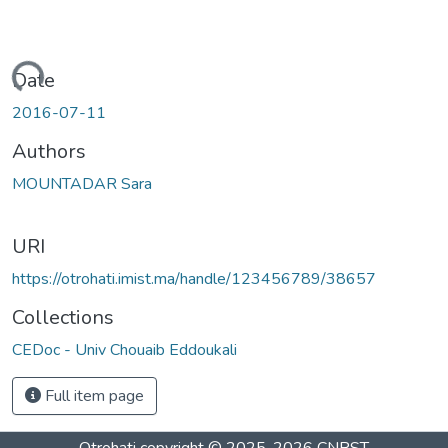
Loading...
Date
2016-07-11
Authors
MOUNTADAR Sara
URI
https://otrohati.imist.ma/handle/123456789/38657
Collections
CEDoc - Univ Chouaib Eddoukali
Full item page