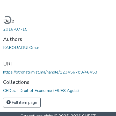
ading...
Date
2016-07-15
Authors
KAROUAOUI Omar
URI
https://otrohati.imist.ma/handle/123456789/46453
Collections
CEDoc - Droit et Economie (FSJES Agdal)
Full item page