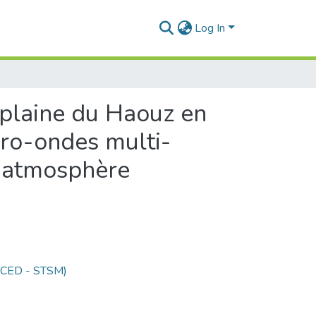
Log In
a plaine du Haouz en
cro-ondes multi-
e atmosphère
 (CED - STSM)