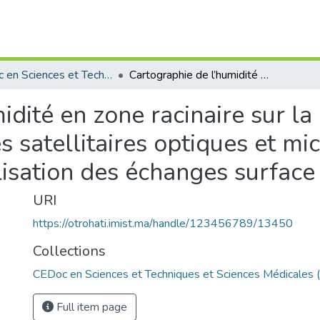
CEDoc en Sciences et Techniques et Sciences Médicales (CED - STSM)
Cartographie de l’humidité en zone racinaire sur la plaine du Haouz en combinant les données satellitaires optiques et micro-ondes multi-résolution et la modélisation des échanges surface atmosphère
idité en zone racinaire sur l
 satellitaires optiques et mi
lisation des échanges surfac
URI
https://otrohati.imist.ma/handle/123456789/13450
Collections
CEDoc en Sciences et Techniques et Sciences Médicales
Full item page