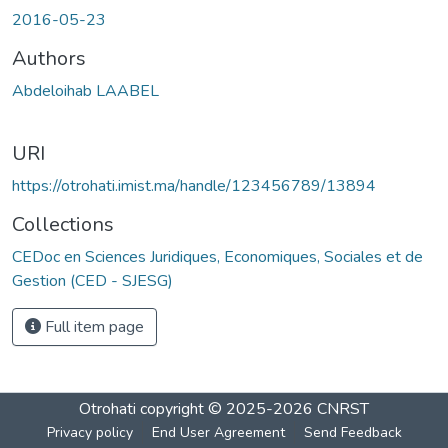
Loading...
2016-05-23
Authors
Abdeloihab LAABEL
URI
https://otrohati.imist.ma/handle/123456789/13894
Collections
CEDoc en Sciences Juridiques, Economiques, Sociales et de
Gestion (CED - SJESG)
Full item page
Otrohati
copyright © 2025-2026
CNRST
Privacy policy
End User Agreement
Send Feedback