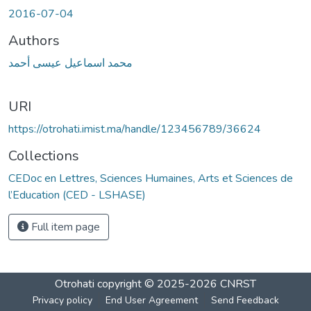
2016-07-04
Authors
محمد اسماعيل عيسى أحمد
URI
https://otrohati.imist.ma/handle/123456789/36624
Collections
CEDoc en Lettres, Sciences Humaines, Arts et Sciences de
l’Education (CED - LSHASE)
Full item page
Otrohati
copyright © 2025-2026
CNRST
Privacy policy
End User Agreement
Send Feedback