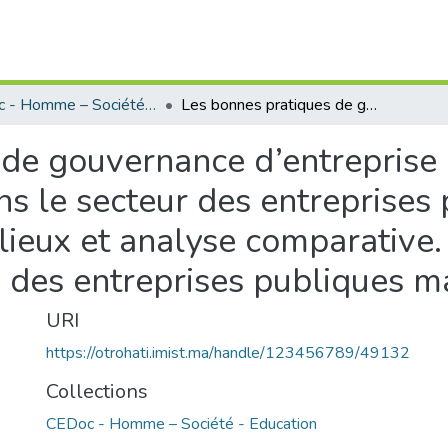
CEDoc - Homme – Société - Education
Les bonnes pratiques de gouvernance d’entreprise comme déterminant de la performance dans le secteur des entreprises publiques marocaines : état des lieux et analyse comparative. Vers un modèle de corporate governance des entreprises publiques marocaines
 de gouvernance d’entrepris
s le secteur des entreprises
 lieux et analyse comparative
 des entreprises publiques m
URI
https://otrohati.imist.ma/handle/123456789/49132
Collections
CEDoc - Homme – Société - Education