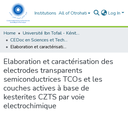
Institutions
All of Otrohati
Log In
Home
Université Ibn Tofail - Kénitra
CEDoc en Sciences et Techniques et Sciences Médicales (CED - STSM)
Elaboration et caractérisation des electrodes transparents semiconductrices TCOs et les couches actives à base de kesterites CZTS par voie electrochimique
Elaboration et caractérisation des
electrodes transparents
semiconductrices TCOs et les
couches actives à base de
kesterites CZTS par voie
electrochimique