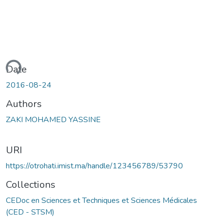
ading...
Date
2016-08-24
Authors
ZAKI MOHAMED YASSINE
URI
https://otrohati.imist.ma/handle/123456789/53790
Collections
CEDoc en Sciences et Techniques et Sciences Médicales
(CED - STSM)