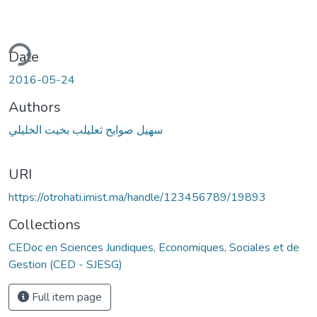
ding...
Date
2016-05-24
Authors
سهيل صوايح ثعليلب بخيت الخليلي
URI
https://otrohati.imist.ma/handle/123456789/19893
Collections
CEDoc en Sciences Juridiques, Economiques, Sociales et de
Gestion (CED - SJESG)
Full item page