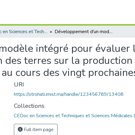
CEDoc en Sciences et Techniques et Sciences Médicales (CED - STSM)
Développement d'un modèle intégré pour évaluer les conséquences des pratiques et utilisation des terres sur la production agricole sous contrainte climatique, au cours des vingt prochaines années.
odèle intégré pour évaluer 
on des terres sur la production
, au cours des vingt prochaine
URI
https://otrohati.imist.ma/handle/123456789/13408
Collections
CEDoc en Sciences et Techniques et Sciences Médicales
Full item page