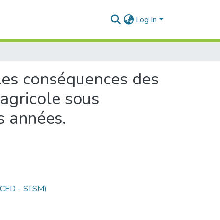
Log In
les conséquences des
 agricole sous
s années.
 (CED - STSM)