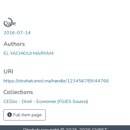
oading...
Date
2016-07-14
Authors
EL YACHIOUI MARYAM
URI
https://otrohati.imist.ma/handle/123456789/44766
Collections
CEDoc - Droit - Economie (FSJES Souissi)
Full item page