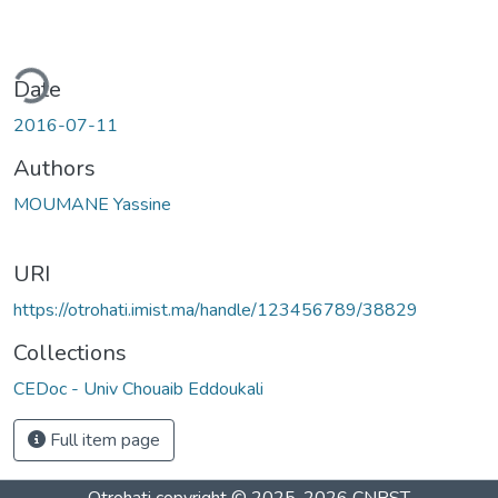
ding...
Date
2016-07-11
Authors
MOUMANE Yassine
URI
https://otrohati.imist.ma/handle/123456789/38829
Collections
CEDoc - Univ Chouaib Eddoukali
Full item page