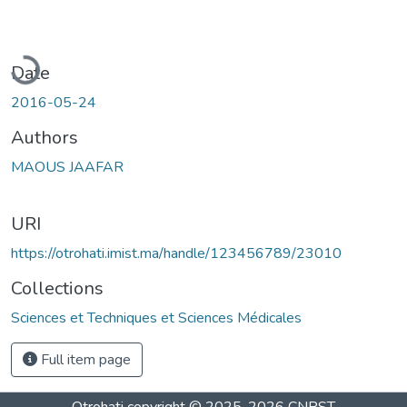
Loading...
Date
2016-05-24
Authors
MAOUS JAAFAR
URI
https://otrohati.imist.ma/handle/123456789/23010
Collections
Sciences et Techniques et Sciences Médicales
Full item page