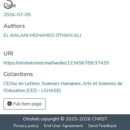
Date
2016-07-05
Authors
EL KIALANI MOHAMED OTMAN ALI
URI
https://otrohati.imist.ma/handle/123456789/37435
Collections
CEDoc en Lettres, Sciences Humaines, Arts et Sciences de
l’Education (CED - LSHASE)
Full item page
Otrohati
copyright © 2025-2026
CNRST
Privacy policy
End User Agreement
Send Feedback