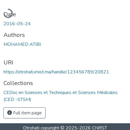
Loading...
Date
2016-05-24
Authors
MOHAMED ATIBI
URI
https://otrohati.imist.ma/handle/123456789/20821
Collections
CEDoc en Sciences et Techniques et Sciences Médicales
(CED -STSM)
Full item page
Otrohati
copyright © 2025-2026
CNRST