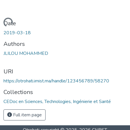
Loading...
Date
2019-03-18
Authors
JLILOU MOHAMMED
URI
https://otrohati.imist.ma/handle/123456789/58270
Collections
CEDoc en Sciences, Technologies, Ingénierie et Santé
Full item page