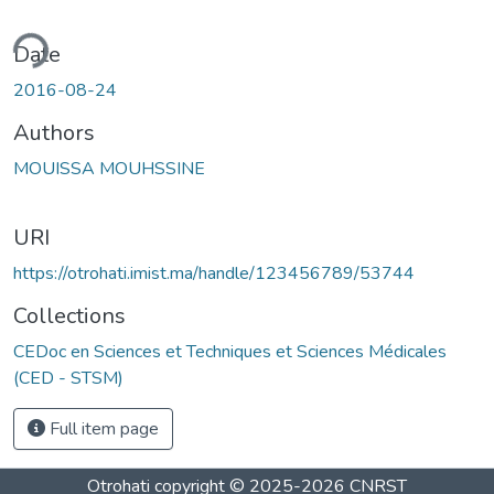
ding...
Date
2016-08-24
Authors
MOUISSA MOUHSSINE
URI
https://otrohati.imist.ma/handle/123456789/53744
Collections
CEDoc en Sciences et Techniques et Sciences Médicales
(CED - STSM)
Full item page
Otrohati
copyright © 2025-2026
CNRST