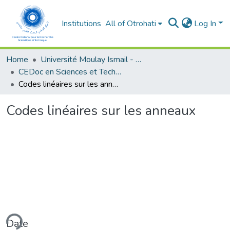
Institutions
All of Otrohati
Log In
Home
Université Moulay Ismail - Meknès
CEDoc en Sciences et Techniques et Sciences Médicales (CED - STSM)
Codes linéaires sur les anneaux
Codes linéaires sur les anneaux
ding...
Date