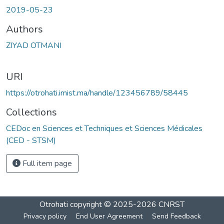
2019-05-23
Authors
ZIYAD OTMANI
URI
https://otrohati.imist.ma/handle/123456789/58445
Collections
CEDoc en Sciences et Techniques et Sciences Médicales
(CED - STSM)
Full item page
Otrohati
copyright © 2025-2026
CNRST
Privacy policy
End User Agreement
Send Feedback