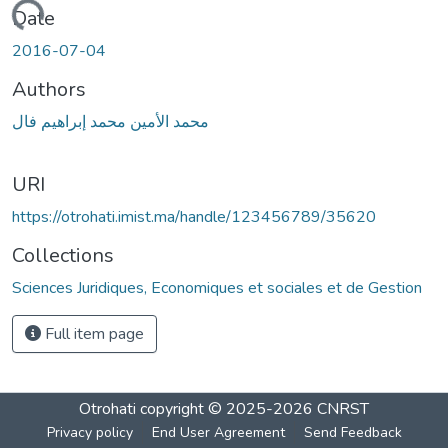
Loading...
Date
2016-07-04
Authors
محمد الأمين محمد إبراهيم فال
URI
https://otrohati.imist.ma/handle/123456789/35620
Collections
Sciences Juridiques, Economiques et sociales et de Gestion
Full item page
Otrohati
copyright © 2025-2026
CNRST
Privacy policy
End User Agreement
Send Feedback